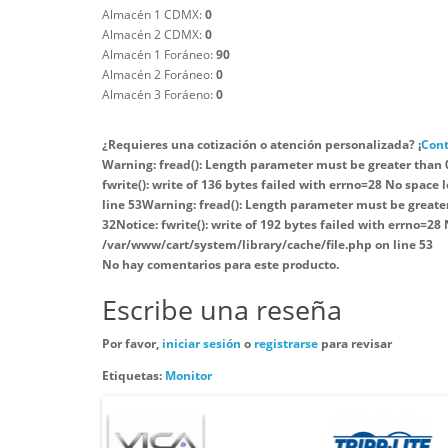
Almacén 1 CDMX:
0
Almacén 2 CDMX:
0
Almacén 1 Foráneo:
90
Almacén 2 Foráneo:
0
Almacén 3 Foráeno:
0
¿Requieres una cotización o atención personalizada? ¡
Cont
Warning
: fread(): Length parameter must be greater than 
fwrite(): write of 136 bytes failed with errno=28 No space 
line
53
Warning
: fread(): Length parameter must be greate
32
Notice
: fwrite(): write of 192 bytes failed with errno=28
/var/www/cart/system/library/cache/file.php
on line
53
No hay comentarios para este producto.
Escribe una reseña
Por favor,
iniciar sesión
o
registrarse
para revisar
Etiquetas:
Monitor