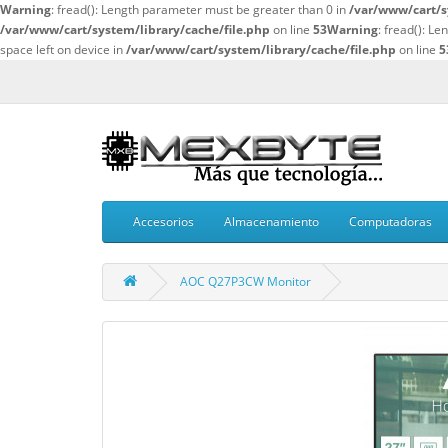
Warning
: fread(): Length parameter must be greater than 0 in
/var/www/cart/s
/var/www/cart/system/library/cache/file.php
on line
53
Warning
: fread(): L
space left on device in
/var/www/cart/system/library/cache/file.php
on line
5
Accesorios
Almacenamiento
Computadoras
AOC Q27P3CW Monitor