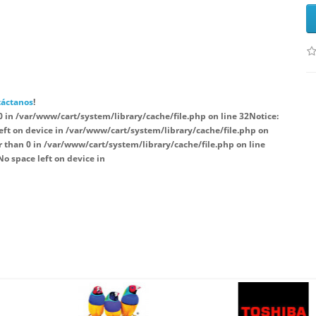
áctanos
!
0 in
/var/www/cart/system/library/cache/file.php
on line
32
Notice
:
left on device in
/var/www/cart/system/library/cache/file.php
on
r than 0 in
/var/www/cart/system/library/cache/file.php
on line
 No space left on device in