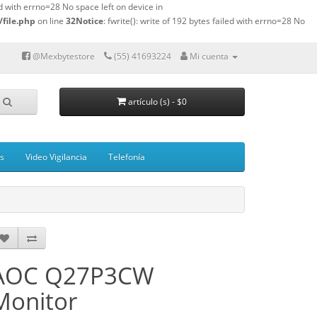
led with errno=28 No space left on device in
file.php
on line
32
Notice
: fwrite(): write of 192 bytes failed with errno=28 No
@Mexbytestore
(55) 41693224
Mi cuenta
artículo (s) - $0
s
Video Vigilancia
Telefonía
AOC Q27P3CW
Monitor