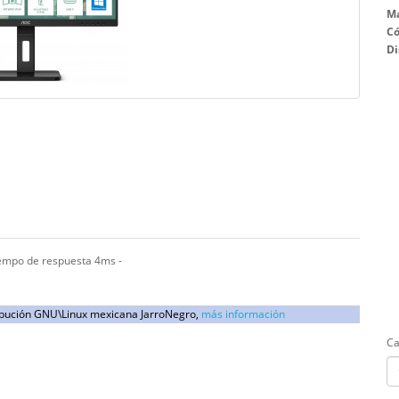
Ma
Có
Di
empo de respuesta 4ms -
ribución GNU\Linux mexicana JarroNegro,
más información
Ca