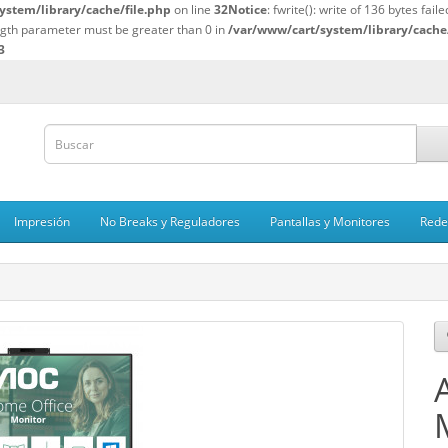
ystem/library/cache/file.php
on line
32
Notice
: fwrite(): write of 136 bytes fai
ength parameter must be greater than 0 in
/var/www/cart/system/library/cache/
3
Impresión
No Breaks y Reguladores
Pantallas y Monitores
Rede