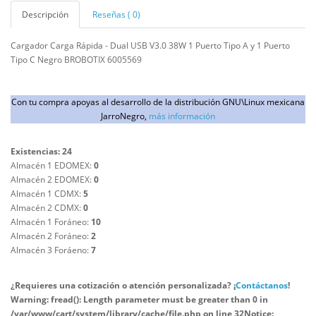
Descripción
Reseñas ( 0)
Cargador Carga Rápida - Dual USB V3.0 38W 1 Puerto Tipo A y 1 Puerto
Tipo C Negro BROBOTIX 6005569
Con tu compra apoyas al desarrollo de la distribución GNU\Linux mexicana
JarroNegro,
más información
Existencias: 24
Almacén 1 EDOMEX:
0
Almacén 2 EDOMEX:
0
Almacén 1 CDMX:
5
Almacén 2 CDMX:
0
Almacén 1 Foráneo:
10
Almacén 2 Foráneo:
2
Almacén 3 Foráeno:
7
¿Requieres una cotización o atención personalizada? ¡
Contáctanos
!
Warning
: fread(): Length parameter must be greater than 0 in
/var/www/cart/system/library/cache/file.php
on line
32
Notice
: