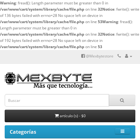
Warning
: fread(): Length parameter must be greater than 0 in
/var/www/cart/system/library/cache/file.php
on line
32
Notice
: fwrite(): write
of 136 bytes failed with errno=28 No space left on device in
/var/www/cart/system/library/cache/file.php
on line
53
Warning
: fread():
Length parameter must be greater than 0 in
/var/www/cart/system/library/cache/file.php
on line
32
Notice
: fwrite(): write
of 192 bytes failed with errno=28 No space left on device in
/var/www/cart/system/library/cache/file.php
on line
53
@Mexbytestore
artículo (s) - $0
Categorías