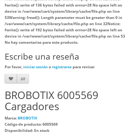
fwrite(): write of 136 bytes failed with errno=28 No space left on
device in
/var/www/cart/system/library/cache/file.php
on line
53
Warning
: fread(): Length parameter must be greater than 0 in
/var/www/cart/system/library/cache/file.php
on line
32
Notice
:
fwrite(): write of 192 bytes failed with errno=28 No space left on
device in
/var/www/cart/system/library/cache/file.php
on line
53
No hay comentarios para este producto.
Escribe una reseña
Por favor,
iniciar sesión
o
registrarse
para revisar
BROBOTIX 6005569
Cargadores
Marca:
BROBOTIX
Código de producto: 6005569
Disponibilidad: En stock