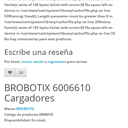
fwrite(): write of 136 bytes failed with errno=28 No space left on
device in
/var/www/cart/system/library/cache/file.php
on line
53
Warning
: fread(): Length parameter must be greater than 0 in
/var/www/cart/system/library/cache/file.php
on line
32
Notice
:
fwrite(): write of 192 bytes failed with errno=28 No space left on
device in
/var/www/cart/system/library/cache/file.php
on line
53
No hay comentarios para este producto.
Escribe una reseña
Por favor,
iniciar sesión
o
registrarse
para revisar
BROBOTIX 6006610
Cargadores
Marca:
BROBOTIX
Código de producto: 6006610
Disponibilidad: En stock