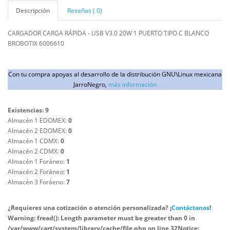
Descripción
Reseñas ( 0)
CARGADOR CARGA RÁPIDA - USB V3.0 20W 1 PUERTO TIPO C BLANCO
BROBOTIX 6006610
Con tu compra apoyas al desarrollo de la distribución GNU\Linux mexicana
JarroNegro,
más información
Existencias: 9
Almacén 1 EDOMEX:
0
Almacén 2 EDOMEX:
0
Almacén 1 CDMX:
0
Almacén 2 CDMX:
0
Almacén 1 Foráneo:
1
Almacén 2 Foráneo:
1
Almacén 3 Foráeno:
7
¿Requieres una cotización o atención personalizada? ¡
Contáctanos
!
Warning
: fread(): Length parameter must be greater than 0 in
/var/www/cart/system/library/cache/file.php
on line
32
Notice
: