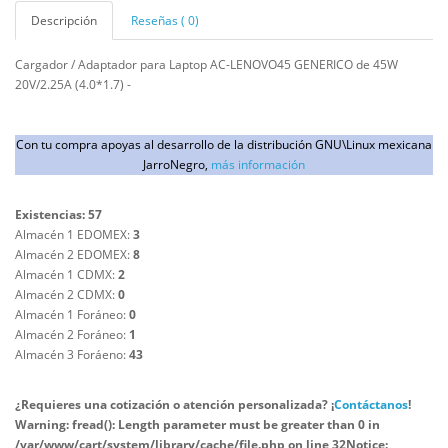
Descripción
Reseñas ( 0)
Cargador / Adaptador para Laptop AC-LENOVO45 GENERICO de 45W
20V/2.25A (4.0*1.7) -
Con tu compra apoyas al desarrollo de la distribución GNU\Linux mexicana
JarroNegro,
más información
Existencias: 57
Almacén 1 EDOMEX:
3
Almacén 2 EDOMEX:
8
Almacén 1 CDMX:
2
Almacén 2 CDMX:
0
Almacén 1 Foráneo:
0
Almacén 2 Foráneo:
1
Almacén 3 Foráeno:
43
¿Requieres una cotización o atención personalizada? ¡
Contáctanos
!
Warning
: fread(): Length parameter must be greater than 0 in
/var/www/cart/system/library/cache/file.php
on line
32
Notice
: