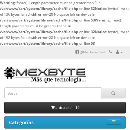
Warning
: fread(): Length parameter must be greater than 0 in
/var/www/cart/system/library/cache/file.php
on line
32
Notice
: fwrite(): write
of 136 bytes failed with errno=28 No space left on device in
/var/www/cart/system/library/cache/file.php
on line
53
Warning
: fread():
Length parameter must be greater than 0 in
/var/www/cart/system/library/cache/file.php
on line
32
Notice
: fwrite(): write
of 192 bytes failed with errno=28 No space left on device in
/var/www/cart/system/library/cache/file.php
on line
53
@Mexbytestore
artículo (s) - $0
Categorías