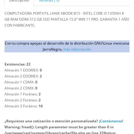
Descripción
Reseñas ( 0)
COMPUTADORA PORTATIL LANIX XBOOK B15 - INTEL CORE i5 13500H 8
GB RAM DDR4 512 GB SSD PANTALLA 15.6” WIN 11 PRO. GARANTIA 1 AÑO
CON FABRICANTE.
Con tu compra apoyas al desarrollo de la distribución GNU\Linux mexicana
JarroNegro,
más información
Existencias: 22
Almacén 1 EDOMEX:
0
Almacén 2 EDOMEX:
2
Almacén 1 CDMX:
0
Almacén 2 CDMX:
0
Almacén 1 Foráneo:
2
Almacén 2 Foráneo:
2
Almacén 3 Foráeno:
16
¿Requieres una cotización o atención personalizada? ¡
Contáctanos
!
Warning
: fread(): Length parameter must be greater than 0 in
/var/www/cart/system/library/cache/file.php
on line
32
Notice
: