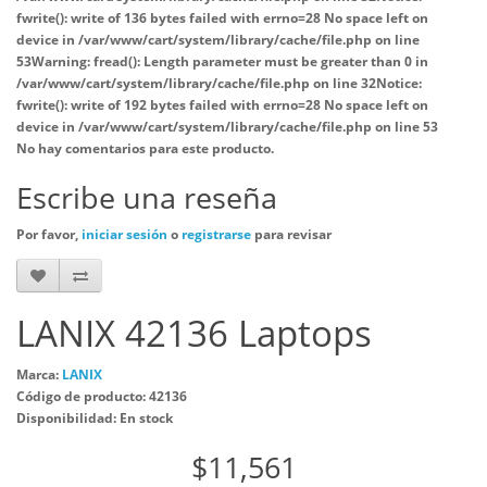
fwrite(): write of 136 bytes failed with errno=28 No space left on
device in
/var/www/cart/system/library/cache/file.php
on line
53
Warning
: fread(): Length parameter must be greater than 0 in
/var/www/cart/system/library/cache/file.php
on line
32
Notice
:
fwrite(): write of 192 bytes failed with errno=28 No space left on
device in
/var/www/cart/system/library/cache/file.php
on line
53
No hay comentarios para este producto.
Escribe una reseña
Por favor,
iniciar sesión
o
registrarse
para revisar
LANIX 42136 Laptops
Marca:
LANIX
Código de producto: 42136
Disponibilidad: En stock
$11,561