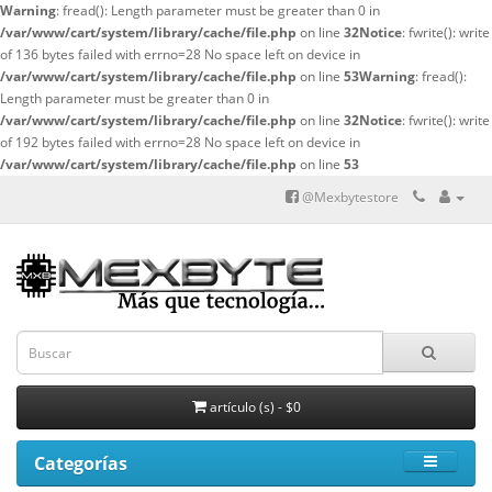
Warning
: fread(): Length parameter must be greater than 0 in
/var/www/cart/system/library/cache/file.php
on line
32
Notice
: fwrite(): write
of 136 bytes failed with errno=28 No space left on device in
/var/www/cart/system/library/cache/file.php
on line
53
Warning
: fread():
Length parameter must be greater than 0 in
/var/www/cart/system/library/cache/file.php
on line
32
Notice
: fwrite(): write
of 192 bytes failed with errno=28 No space left on device in
/var/www/cart/system/library/cache/file.php
on line
53
@Mexbytestore
artículo (s) - $0
Categorías