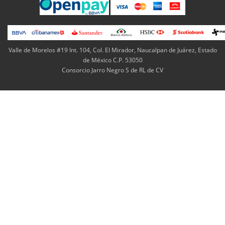
Valle de Morelos #19 Int. 104, Col. El Mirador, Naucalpan de Juárez, Estado
de México C.P. 53050
Consorcio Jarro Negro S de RL de CV