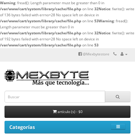
Warning
: fread(): Length parameter must be greater than 0 in
/var/www/cart/system/library/cache/file.php
on line
32
Notice
: fwrite(): write
of 136 bytes failed with errno=28 No space left on device in
/var/www/cart/system/library/cache/file.php
on line
53
Warning
: fread():
Length parameter must be greater than 0 in
/var/www/cart/system/library/cache/file.php
on line
32
Notice
: fwrite(): write
of 192 bytes failed with errno=28 No space left on device in
/var/www/cart/system/library/cache/file.php
on line
53
@Mexbytestore
artículo (s) - $0
Categorías