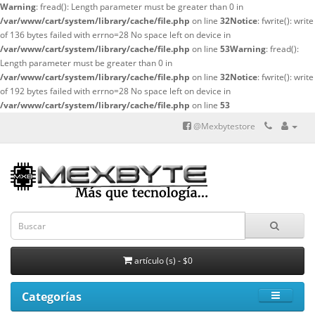
Warning
: fread(): Length parameter must be greater than 0 in
/var/www/cart/system/library/cache/file.php
on line
32
Notice
: fwrite(): write
of 136 bytes failed with errno=28 No space left on device in
/var/www/cart/system/library/cache/file.php
on line
53
Warning
: fread():
Length parameter must be greater than 0 in
/var/www/cart/system/library/cache/file.php
on line
32
Notice
: fwrite(): write
of 192 bytes failed with errno=28 No space left on device in
/var/www/cart/system/library/cache/file.php
on line
53
@Mexbytestore
artículo (s) - $0
Categorías