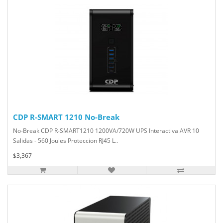
CDP R-SMART 1210 No-Break
No-Break CDP R-SMART1210 1200VA/720W UPS Interactiva AVR 10
Salidas - 560 Joules Proteccion RJ45 L..
$3,367