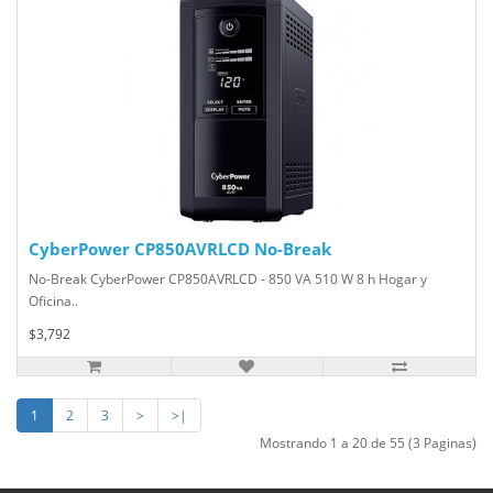
CyberPower CP850AVRLCD No-Break
No-Break CyberPower CP850AVRLCD - 850 VA 510 W 8 h Hogar y
Oficina..
$3,792
1
2
3
>
>|
Mostrando 1 a 20 de 55 (3 Paginas)