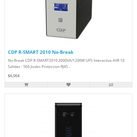
CDP R-SMART 2010 No-Break
No-Break CDP R-SMART2010 2000VA/1200W UPS Interactiva AVR 10
Salidas - 560 Joules Proteccion RJ45 ..
$6,064