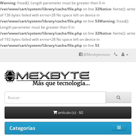
Warning
: fread(): Length parameter must be greater than 0 in
/var/www/cart/system/library/cache/file.php
on line
32
Notice
: fwrite(): write
of 136 bytes failed with errno=28 No space left on device in
/var/www/cart/system/library/cache/file.php
on line
53
Warning
: fread():
Length parameter must be greater than 0 in
/var/www/cart/system/library/cache/file.php
on line
32
Notice
: fwrite(): write
of 192 bytes failed with errno=28 No space left on device in
/var/www/cart/system/library/cache/file.php
on line
53
@Mexbytestore
artículo (s) - $0
Categorías