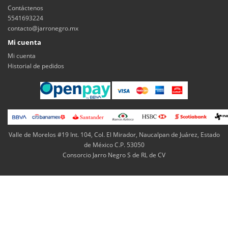
Contáctenos
5541693224
contacto@jarronegro.mx
Mi cuenta
Mi cuenta
Historial de pedidos
Valle de Morelos #19 Int. 104, Col. El Mirador, Naucalpan de Juárez, Estado
de México C.P. 53050
Consorcio Jarro Negro S de RL de CV