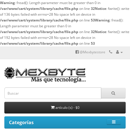
Warning
: fread(): Length parameter must be greater than 0 in
/var/www/cart/system/library/cache/file.php
on line
32
Notice
: fwrite(): write
of 136 bytes failed with errno=28 No space left on device in
/var/www/cart/system/library/cache/file.php
on line
53
Warning
: fread():
Length parameter must be greater than 0 in
/var/www/cart/system/library/cache/file.php
on line
32
Notice
: fwrite(): write
of 192 bytes failed with errno=28 No space left on device in
/var/www/cart/system/library/cache/file.php
on line
53
@Mexbytestore
artículo (s) - $0
Categorías