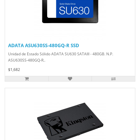
ADATA ASU630SS-480GQ-R SSD
Unidad de Estado Sólido ADATA SU630 SATAIII - 480GB. N.P.
ASU630SS-480GQ-R..
$1,682