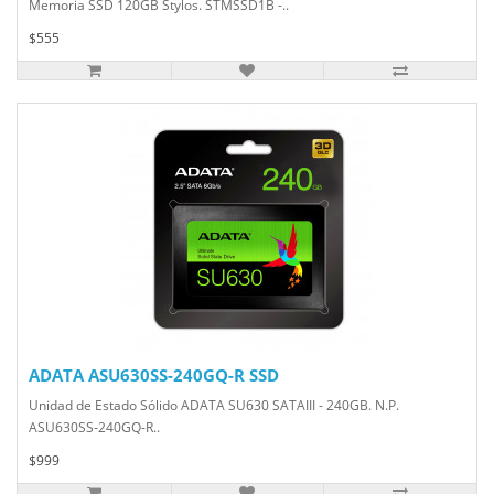
Memoria SSD 120GB Stylos. STMSSD1B -..
$555
ADATA ASU630SS-240GQ-R SSD
Unidad de Estado Sólido ADATA SU630 SATAIII - 240GB. N.P.
ASU630SS-240GQ-R..
$999