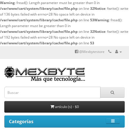
Warning
: fread(): Length parameter must be greater than 0 in
/var/www/cart/system/library/cache/file.php
on line
32
Notice
: fwrite(): write
of 136 bytes failed with errno=28 No space left on device in
/var/www/cart/system/library/cache/file.php
on line
53
Warning
: fread():
Length parameter must be greater than 0 in
/var/www/cart/system/library/cache/file.php
on line
32
Notice
: fwrite(): write
of 192 bytes failed with errno=28 No space left on device in
/var/www/cart/system/library/cache/file.php
on line
53
@Mexbytestore
artículo (s) - $0
Categorías