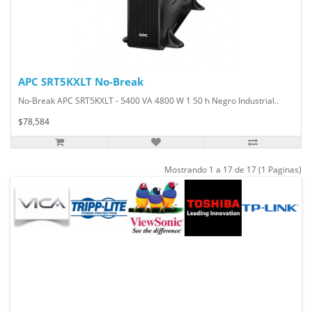
APC SRT5KXLT No-Break
No-Break APC SRT5KXLT - 5400 VA 4800 W 1 50 h Negro Industrial..
$78,584
Mostrando 1 a 17 de 17 (1 Paginas)