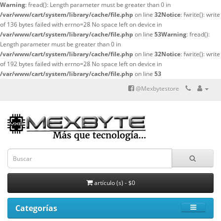
Warning
: fread(): Length parameter must be greater than 0 in
/var/www/cart/system/library/cache/file.php
on line
32
Notice
: fwrite(): write
of 136 bytes failed with errno=28 No space left on device in
/var/www/cart/system/library/cache/file.php
on line
53
Warning
: fread():
Length parameter must be greater than 0 in
/var/www/cart/system/library/cache/file.php
on line
32
Notice
: fwrite(): write
of 192 bytes failed with errno=28 No space left on device in
/var/www/cart/system/library/cache/file.php
on line
53
@Mexbytestore
artículo (s) - $0
Categorías