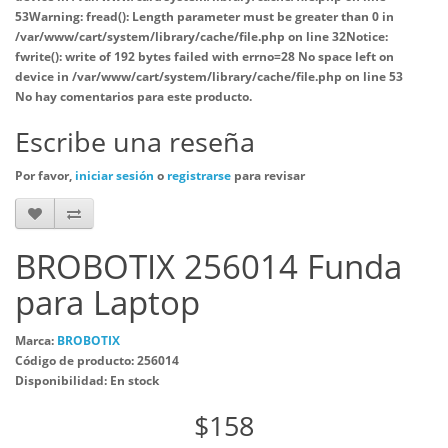
53
Warning
: fread(): Length parameter must be greater than 0 in
/var/www/cart/system/library/cache/file.php
on line
32
Notice
:
fwrite(): write of 192 bytes failed with errno=28 No space left on
device in
/var/www/cart/system/library/cache/file.php
on line
53
No hay comentarios para este producto.
Escribe una reseña
Por favor,
iniciar sesión
o
registrarse
para revisar
BROBOTIX 256014 Funda
para Laptop
Marca:
BROBOTIX
Código de producto: 256014
Disponibilidad: En stock
$158