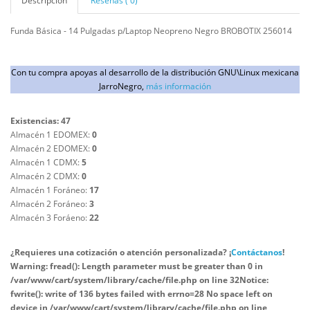
Descripción
Reseñas ( 0)
Funda Básica - 14 Pulgadas p/Laptop Neopreno Negro BROBOTIX 256014
Con tu compra apoyas al desarrollo de la distribución GNU\Linux mexicana
JarroNegro,
más información
Existencias: 47
Almacén 1 EDOMEX:
0
Almacén 2 EDOMEX:
0
Almacén 1 CDMX:
5
Almacén 2 CDMX:
0
Almacén 1 Foráneo:
17
Almacén 2 Foráneo:
3
Almacén 3 Foráeno:
22
¿Requieres una cotización o atención personalizada? ¡
Contáctanos
!
Warning
: fread(): Length parameter must be greater than 0 in
/var/www/cart/system/library/cache/file.php
on line
32
Notice
:
fwrite(): write of 136 bytes failed with errno=28 No space left on
device in
/var/www/cart/system/library/cache/file.php
on line