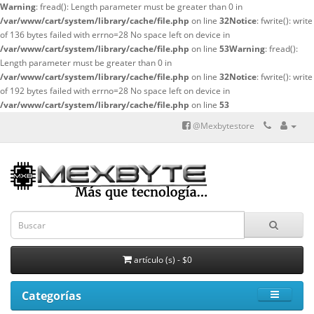
Warning
: fread(): Length parameter must be greater than 0 in
/var/www/cart/system/library/cache/file.php
on line
32
Notice
: fwrite(): write
of 136 bytes failed with errno=28 No space left on device in
/var/www/cart/system/library/cache/file.php
on line
53
Warning
: fread():
Length parameter must be greater than 0 in
/var/www/cart/system/library/cache/file.php
on line
32
Notice
: fwrite(): write
of 192 bytes failed with errno=28 No space left on device in
/var/www/cart/system/library/cache/file.php
on line
53
@Mexbytestore
artículo (s) - $0
Categorías