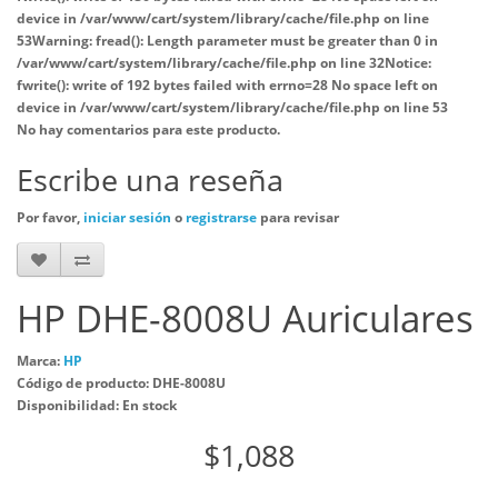
device in
/var/www/cart/system/library/cache/file.php
on line
53
Warning
: fread(): Length parameter must be greater than 0 in
/var/www/cart/system/library/cache/file.php
on line
32
Notice
:
fwrite(): write of 192 bytes failed with errno=28 No space left on
device in
/var/www/cart/system/library/cache/file.php
on line
53
No hay comentarios para este producto.
Escribe una reseña
Por favor,
iniciar sesión
o
registrarse
para revisar
HP DHE-8008U Auriculares
Marca:
HP
Código de producto: DHE-8008U
Disponibilidad: En stock
$1,088