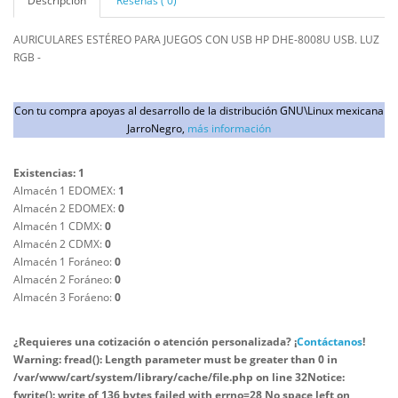
Descripción
Reseñas ( 0)
AURICULARES ESTÉREO PARA JUEGOS CON USB HP DHE-8008U USB. LUZ
RGB -
Con tu compra apoyas al desarrollo de la distribución GNU\Linux mexicana
JarroNegro,
más información
Existencias: 1
Almacén 1 EDOMEX:
1
Almacén 2 EDOMEX:
0
Almacén 1 CDMX:
0
Almacén 2 CDMX:
0
Almacén 1 Foráneo:
0
Almacén 2 Foráneo:
0
Almacén 3 Foráeno:
0
¿Requieres una cotización o atención personalizada? ¡
Contáctanos
!
Warning
: fread(): Length parameter must be greater than 0 in
/var/www/cart/system/library/cache/file.php
on line
32
Notice
:
fwrite(): write of 136 bytes failed with errno=28 No space left on