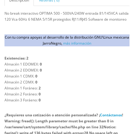
Descripción
Reseñas ( 0)
No break interactivo OPTIMA 500 - 500VA/240W entrada 81/145VCA salida
120 Vca 60Hz 6 NEMA 5/15R protegidos RJ11/RJ45 Software de monitoreo
Con tu compra apoyas al desarrollo de la distribución GNU\Linux mexicana
JarroNegro,
más información
Existencias: 2
Almacén 1 EDOMEX:
0
Almacén 2 EDOMEX:
0
Almacén 1 CDMX:
0
Almacén 2 CDMX:
0
Almacén 1 Foráneo:
2
Almacén 2 Foráneo:
0
Almacén 3 Foráeno:
0
¿Requieres una cotización o atención personalizada? ¡
Contáctanos
!
Warning
: fread(): Length parameter must be greater than 0 in
/var/www/cart/system/library/cache/file.php
on line
32
Notice
:
fwrite(): write of 136 bytes failed with errno=28 No space left on