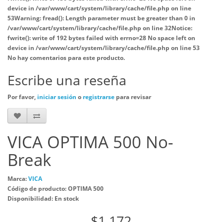
device in
/var/www/cart/system/library/cache/file.php
on line
53
Warning
: fread(): Length parameter must be greater than 0 in
/var/www/cart/system/library/cache/file.php
on line
32
Notice
:
fwrite(): write of 192 bytes failed with errno=28 No space left on
device in
/var/www/cart/system/library/cache/file.php
on line
53
No hay comentarios para este producto.
Escribe una reseña
Por favor,
iniciar sesión
o
registrarse
para revisar
VICA OPTIMA 500 No-
Break
Marca:
VICA
Código de producto: OPTIMA 500
Disponibilidad: En stock
$1,172