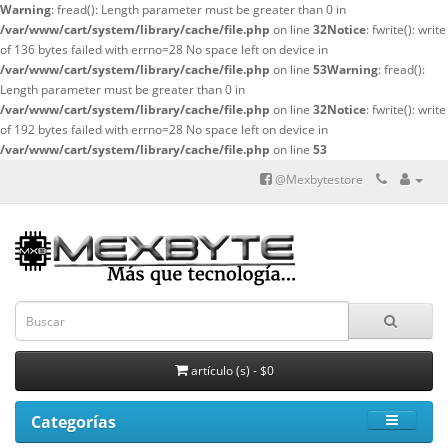
Warning
: fread(): Length parameter must be greater than 0 in
/var/www/cart/system/library/cache/file.php
on line
32
Notice
: fwrite(): write
of 136 bytes failed with errno=28 No space left on device in
/var/www/cart/system/library/cache/file.php
on line
53
Warning
: fread():
Length parameter must be greater than 0 in
/var/www/cart/system/library/cache/file.php
on line
32
Notice
: fwrite(): write
of 192 bytes failed with errno=28 No space left on device in
/var/www/cart/system/library/cache/file.php
on line
53
@Mexbytestore
artículo (s) - $0
Categorías